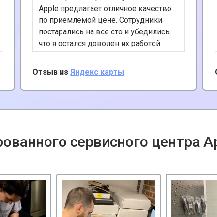
Apple предлагает отличное качество
по приемлемой цене. Сотрудники
постарались на все сто и убедились,
что я остался доволен их работой.
Разобрались в моей проблеме и
предложили полезные советы по
Отзыв из
Яндекс карты
обслуживанию Айфона. С
удовольствием рекомендую их
услуги, ремонтируют любую технику
Apple.
ованного сервисного центра A