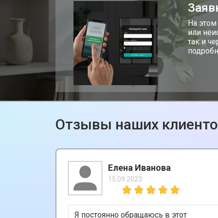
Заяв
На этом
или неи
так и ч
подробн
Отзывы наших клиент
Елена Иванова
15.09.2023
Я постоянно обращаюсь в этот