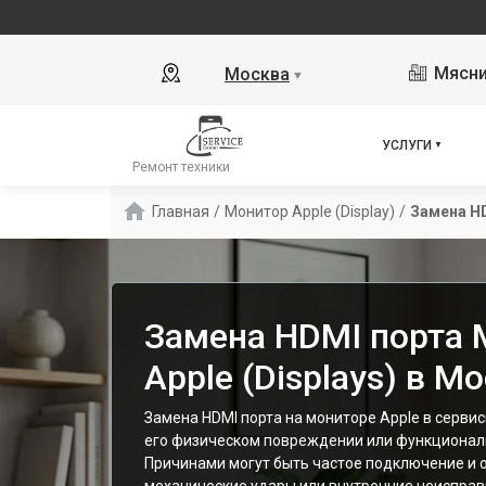
Мясни
Москва
▼
УСЛУГИ
Ремонт техники
Главная
/
Монитор Apple (Display)
/
Замена H
Замена HDMI порта 
Apple (Displays) в М
Замена HDMI порта на мониторе Apple в серви
его физическом повреждении или функционал
Причинами могут быть частое подключение и 