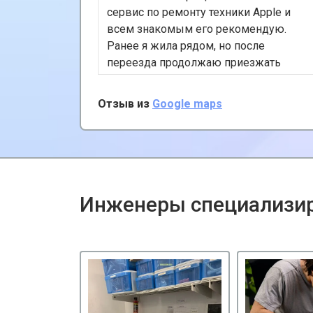
сервис по ремонту техники Apple и
всем знакомым его рекомендую.
Ранее я жила рядом, но после
переезда продолжаю приезжать
сюда, несмотря на расстояние, так
как сервис хороший и цены
Отзыв из
Google maps
адекватные. К тому же, у них есть
удобная услуга вызова курьера,
забирает и привозит почти за даром!
Инженеры специализир