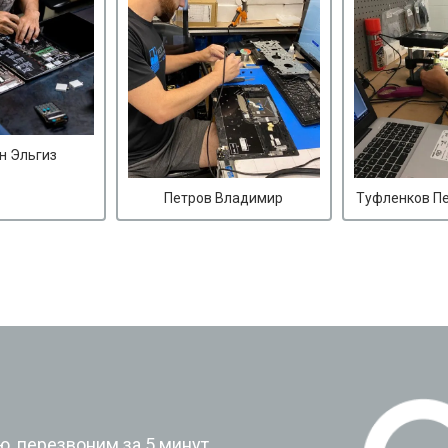
н Эльгиз
Петров Владимир
Туфленков П
?
, перезвоним за 5 минут