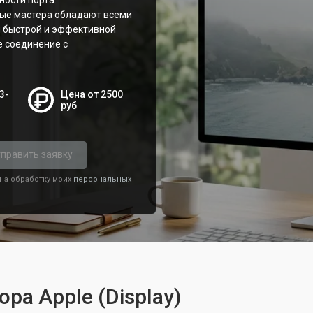
ности порта.
ые мастера обладают всеми
 быстрой и эффективной
е соединение с
3-
Цена от 2500
руб
править заявку
 на обработку моих
персональных
ра Apple (Display)