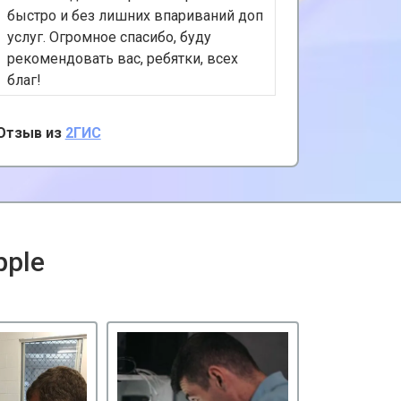
быстро и без лишних впариваний доп
Внимате
услуг. Огромное спасибо, буду
обслужи
рекомендовать вас, ребятки, всех
цены. M
благ!
примерн
прихода,
Однозна
Отзыв из
2ГИС
Отзыв из
наличии
pple