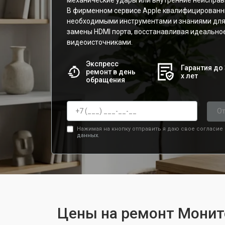
механические удары или внутренние неисправ
В фирменном сервисе Apple квалифицированн
необходимыми инструментами и знаниями для
замены HDMI порта, восстанавливая идеально
видеоисточниками.
Экспресс
Гарантия до 
ремонт в день
х лет
обращения
От
Нажимая на кнопку отправить я даю свое согласие
данных.
Цены на ремонт Монито