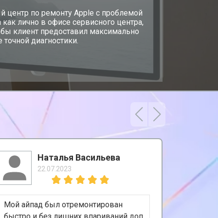
й центр по ремонту Apple с проблемой
 как лично в офисе сервисного центра,
чтобы клиент предоставил максимально
 точной диагностики.
Наталья Васильева
22.07.2023
Мой айпад был отремонтирован
Остался
быстро и без лишних впариваний доп
Внимате