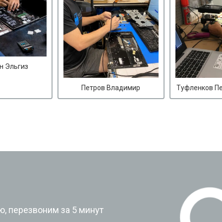
н Эльгиз
Петров Владимир
Туфленков П
?
, перезвоним за 5 минут