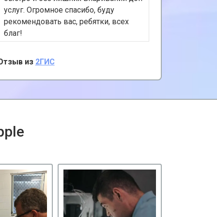
услуг. Огромное спасибо, буду
обслужи
рекомендовать вас, ребятки, всех
цены. M
благ!
примерн
прихода,
Однозна
Отзыв из
2ГИС
Отзыв из
наличии
pple