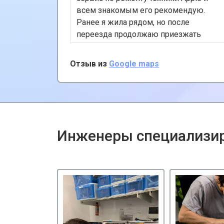
всем знакомым его рекомендую.
Ранее я жила рядом, но после
переезда продолжаю приезжать
сюда, несмотря на расстояние, так
как сервис хороший и цены
Отзыв из
Google maps
адекватные. К тому же, у них есть
удобная услуга вызова курьера,
забирает и привозит почти за даром!
Инженеры специализир