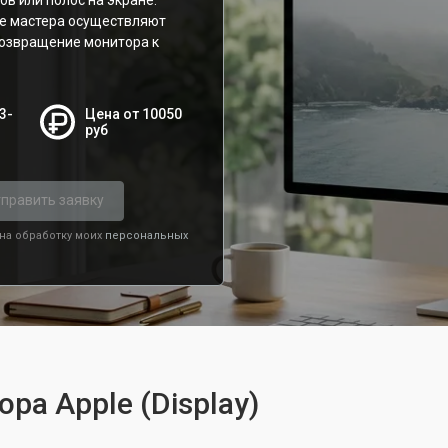
в или полос на экране.
е мастера осуществляют
возвращение монитора к
3-
Цена от 10050
руб
править заявку
 на обработку моих
персональных
ра Apple (Display)