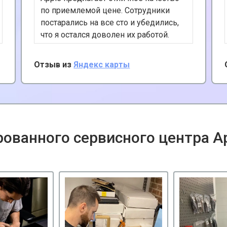
по приемлемой цене. Сотрудники
постарались на все сто и убедились,
что я остался доволен их работой.
Разобрались в моей проблеме и
предложили полезные советы по
Отзыв из
Яндекс карты
обслуживанию Айфона. С
удовольствием рекомендую их
услуги, ремонтируют любую технику
Apple.
ованного сервисного центра A