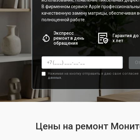
использование, появление пиксельных дефекто
В фирменном сервисе Apple профессиональны
качественную замену матрицы, обеспечивая 
полноценной работе.
Экспресс
Гарантия до 
ремонт в день
х лет
обращения
От
Нажимая на кнопку отправить я даю свое согласие
данных.
Цены на ремонт Монито