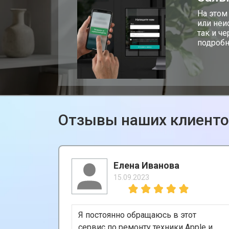
На этом
или неи
так и ч
подробн
Отзывы наших клиент
Елена Иванова
15.09.2023
Я постоянно обращаюсь в этот
сервис по ремонту техники Apple и