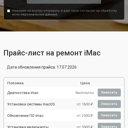
Нажимая на кнопку отправить я даю свое согласие на обработку
моих
персональных данных.
Прайс-лист на ремонт iMac
Дата обновления прайса: 17.07.2026
Поломка
Цена
Диагностика imac
бесплатно
Заказать
Установка системы macOS
от 1600 ₽
Заказать
Обновление ПО imac
от 2500 ₽
Заказать
Установка видеокарты
от 5900 ₽
Заказать