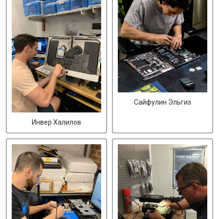
Сайфулин Эльгиз
Инвер Халилов