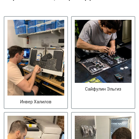
Сайфулин Эльгиз
Инвер Халилов