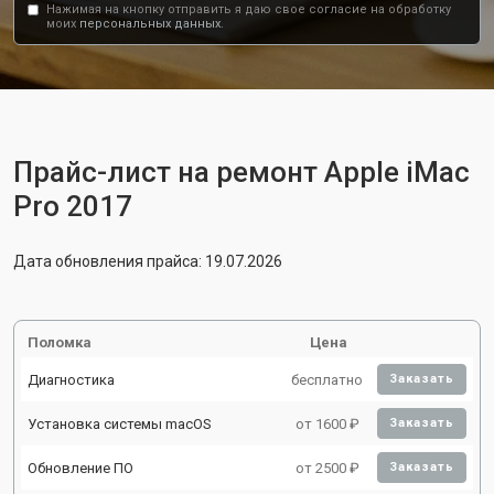
Нажимая на кнопку отправить я даю свое согласие на обработку
моих
персональных данных.
Прайс-лист на ремонт Apple iMac
Pro 2017
Дата обновления прайса: 19.07.2026
Поломка
Цена
Диагностика
бесплатно
Заказать
Установка системы macOS
от 1600 ₽
Заказать
Обновление ПО
от 2500 ₽
Заказать