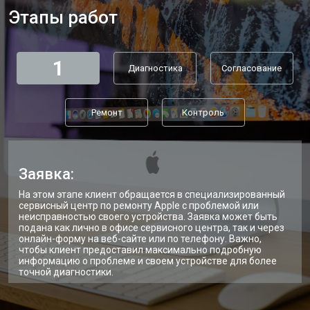
Этапы работ
1
Диагностика
Согласование
Ремонт
Контроль
Заявка:
На этом этапе клиент обращается в специализированный
сервисный центр по ремонту Apple с проблемой или
неисправностью своего устройства. Заявка может быть
подана как лично в офисе сервисного центра, так и через
онлайн-форму на веб-сайте или по телефону. Важно,
чтобы клиент предоставил максимально подробную
информацию о проблеме и своем устройстве для более
точной диагностики.