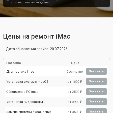
моих
персональных данных.
Цены на ремонт iMac
Дата обновления прайса: 20.07.2026
Поломка
Цена
Диагностика imac
бесплатно
Заказать
Установка системы macOS
от 1600 ₽
Заказать
Обновление ПО imac
от 2500 ₽
Заказать
Установка видеокарты
от 5900 ₽
Заказать
Замена системы охлаждения
от 3500 ₽
Заказать