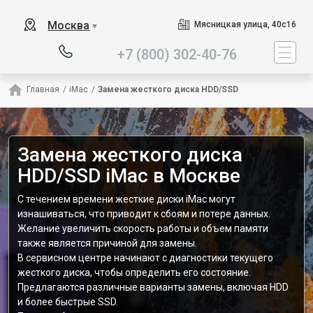
Наш сервисный центр специ
Москва
Мясницкая улица, 40с16
▼
+7 (800) 302-40-76
Главная
/
iMac
/
Замена жесткого диска HDD/SSD
Замена жесткого диска
HDD/SSD iMac в Москве
С течением времени жесткие диски iMac могут
изнашиваться, что приводит к сбоям и потере данных.
Желание увеличить скорость работы и объем памяти
также является причиной для замены.
В сервисном центре начинают с диагностики текущего
жесткого диска, чтобы определить его состояние.
Предлагаются различные варианты замены, включая HDD
и более быстрые SSD.