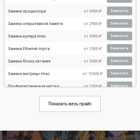
Замена процессора
от 6900 ₽
Заказать
Замена оперативной памяти
от 2900 ₽
Заказать
Замена кулера imac
от 3900 ₽
Заказать
Замена Ethernet порта
от 2900 ₽
Заказать
Замена блока питания
от 3000 ₽
Заказать
Замена матрицы imac
от 10500 ₽
Заказать
Профилактическая чистка
от 2500 ₽
Заказать
Показать весь прайс