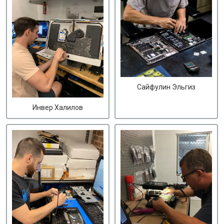
Сайфулин Эльгиз
Инвер Халилов