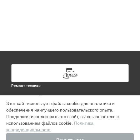
Ремонт техники
ВЫБЕРИ СВОЙ ГОРОД
Этот сайт использует файлы cookie для аналитики и
Ремонт macbook air 11 md712 в
Москве
обеспечения наилучшего пользовательского опыта.
Ремонт macbook air 11 md712 в
Краснодаре
Продолжая использовать этот сайт, вы соглашаетесь с
Ремонт macbook air 11 md712 в
Ростове-на-Дону
использованием файлов cookie.
Политика
конфиденциальности
Ремонт macbook air 11 md712 в
Нижнем Новгороде
Ремонт macbook air 11 md712 в
Новосибирске