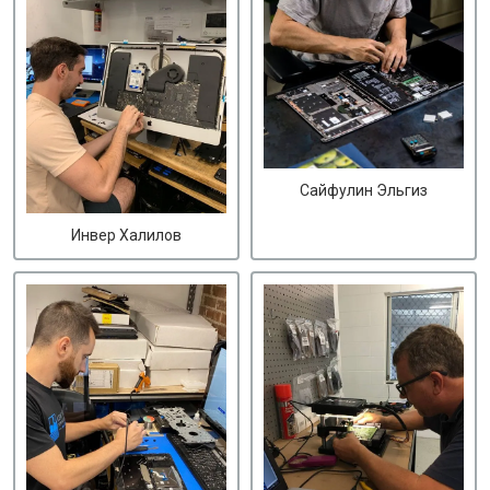
Сайфулин Эльгиз
Инвер Халилов