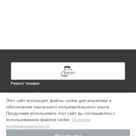
Ремонт техники
ВЫБЕРИ СВОЙ ГОРОД
Этот сайт использует файлы cookie для аналитики и
Ремонт MacBook Air (13 в
Москве
обеспечения наилучшего пользовательского опыта.
Ремонт MacBook Air (13 в
Краснодаре
Продолжая использовать этот сайт, вы соглашаетесь с
Ремонт MacBook Air (13 в
Ростове-на-Дону
использованием файлов cookie.
Политика
конфиденциальности
Ремонт MacBook Air (13 в
Нижнем Новгороде
Ремонт MacBook Air (13 в
Новосибирске