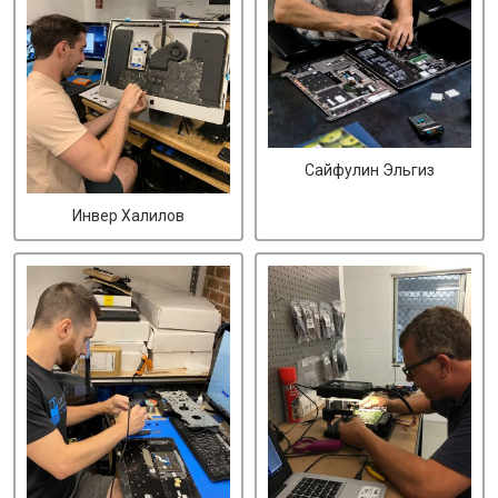
Сайфулин Эльгиз
Инвер Халилов