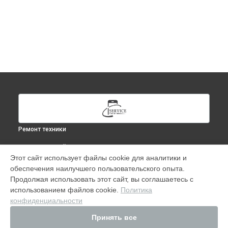
Ремонт техники
ВЫБЕРИ СВОЙ ГОРОД
Этот сайт использует файлы cookie для аналитики и
Ремонт MacBook Pro в
Москве
обеспечения наилучшего пользовательского опыта.
Ремонт MacBook Pro в
Краснодаре
Продолжая использовать этот сайт, вы соглашаетесь с
Ремонт MacBook Pro в
Ростове-на-Дону
использованием файлов cookie.
Политика
конфиденциальности
Ремонт MacBook Pro в
Нижнем Новгороде
Ремонт MacBook Pro в
Новосибирске
Принять все
Ремонт MacBook Pro в
Челябинске