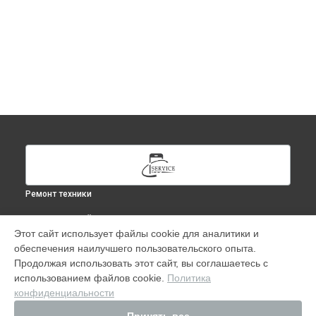
Ремонт техники
ВЫБЕРИ СВОЙ ГОРОД
Этот сайт использует файлы cookie для аналитики и
Ремонт macbook pro 13 mc374rsa в
Москве
обеспечения наилучшего пользовательского опыта.
Ремонт macbook pro 13 mc374rsa в
Краснодаре
Продолжая использовать этот сайт, вы соглашаетесь с
Ремонт macbook pro 13 mc374rsa в
Ростове-на-Дону
использованием файлов cookie.
Политика
конфиденциальности
Ремонт macbook pro 13 mc374rsa в
Нижнем Новгороде
Ремонт macbook pro 13 mc374rsa в
Новосибирске