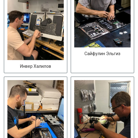
Сайфулин Эльгиз
Инвер Халилов