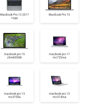
MacBook Pro 13 2017
MacBook Pro 15
года
macbook pro 15
macbook pro 17
z0mk000bt
mc725rsa
macbook pro 13
macbook pro 13
mc375lla
mc374rsa