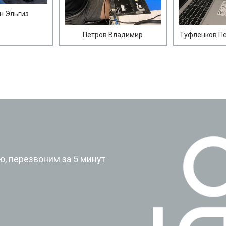
н Эльгиз
Петров Владимир
Туфленков П
?
, перезвоним за 5 минут