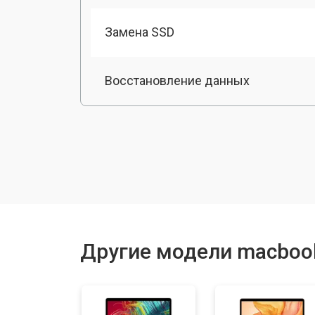
Замена SSD
Восстановление данных
Замена матрицы
Профилактическая чистка
Ремонт материнской платы
Другие модели macboo
Установка системы macOS