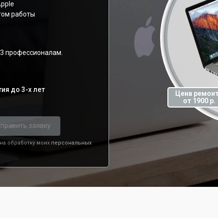
pple
том работы
03 профессионалам.
ия до 3-х лет
Цена ремон
от 1900 р.
править заявку
 на обработку моих
персональных