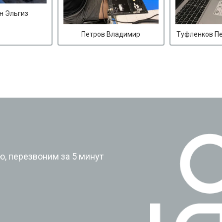
н Эльгиз
Петров Владимир
Туфленков П
?
, перезвоним за 5 минут