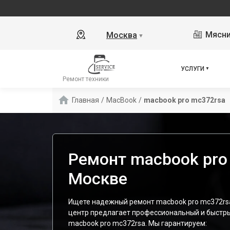
Мясни
Москва
▼
УСЛУГИ
Ремонт техники
Главная
/
MacBook
/
macbook pro mc372rsa
Ремонт macbook pro
Москве
Ищете надежный ремонт macbook pro mc372rs
центр предлагает профессиональный и быстр
macbook pro mc372rsa. Мы гарантируем: