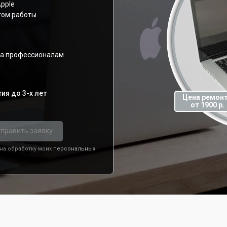
pple
том работы
sa профессионалам.
ия до 3-х лет
Цена ремон
от 1900 р.
править заявку
 на обработку моих
персональных