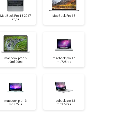
MacBook Pro 13 2017
MacBook Pro 15
года
macbook pro 15
macbook pro 17
z0mk000bt
mc725rsa
macbook pro 13
macbook pro 13
mc375lla
mc374rsa