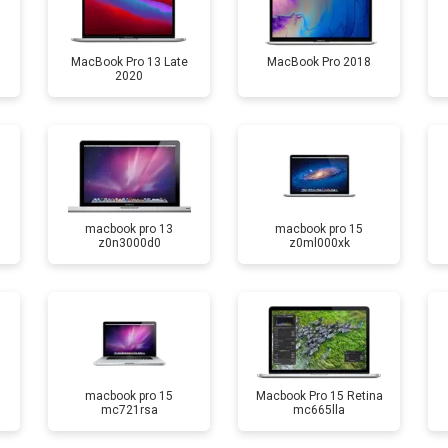
MacBook Pro 13 Late
MacBook Pro 2018
2020
macbook pro 13
macbook pro 15
z0n3000d0
z0ml000xk
macbook pro 15
Macbook Pro 15 Retina
mc721rsa
mc665lla