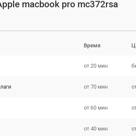
Apple macbook pro mc372rsa
Время
Ц
от 20 мин
б
лаги
от 70 мин
о
от 60 мин
о
от 40 мин
о