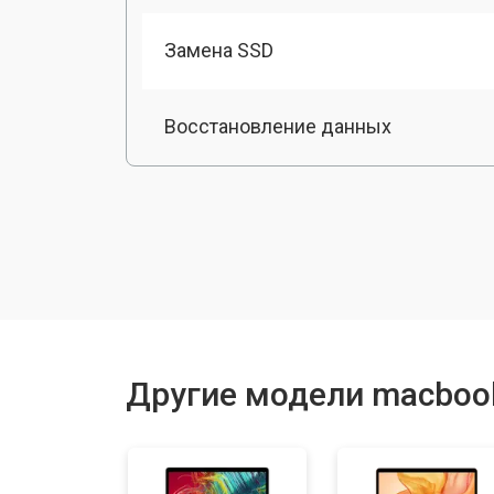
Замена SSD
Восстановление данных
Замена матрицы
Профилактическая чистка
Ремонт материнской платы
Другие модели macboo
Установка системы macOS