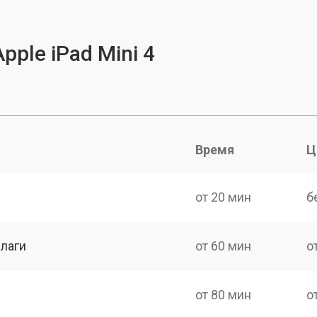
pple iPad Mini 4
Время
Ц
от 20 мин
б
лаги
от 60 мин
о
от 80 мин
о