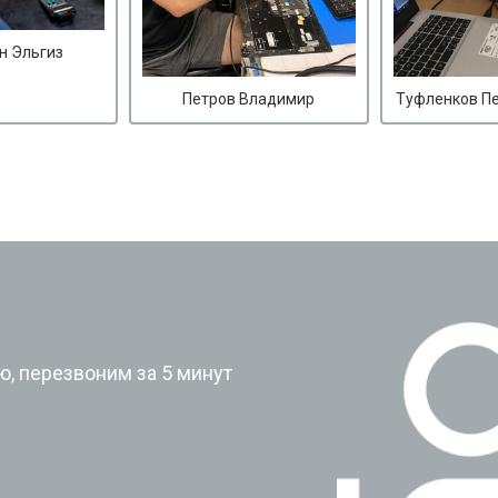
н Эльгиз
Петров Владимир
Туфленков П
?
, перезвоним за 5 минут