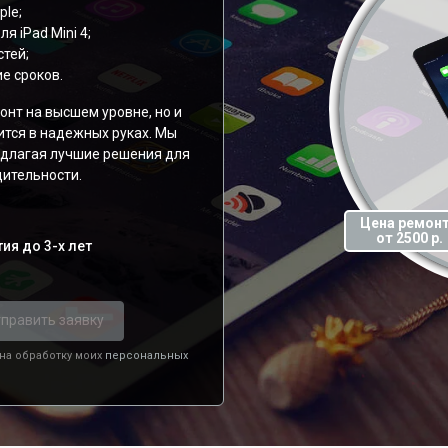
ple;
 iPad Mini 4;
тей;
е сроков.
онт на высшем уровне, но и
ится в надежных руках. Мы
редлагая лучшие решения для
ительности.
Цена ремон
от 2500 р.
ия до 3-х лет
править заявку
 на обработку моих
персональных