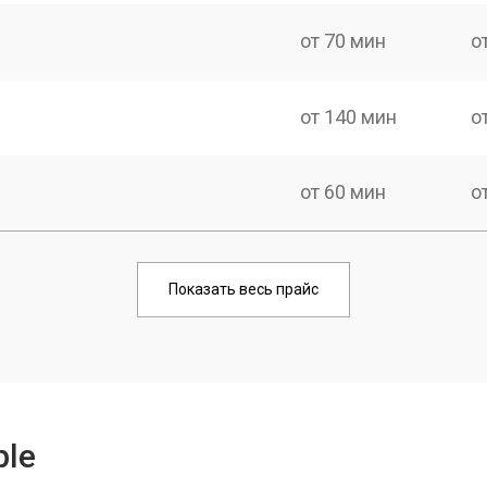
от 70 мин
о
от 140 мин
о
от 60 мин
о
от 100 мин
о
Показать весь прайс
от 70 мин
о
от 100 мин
о
ple