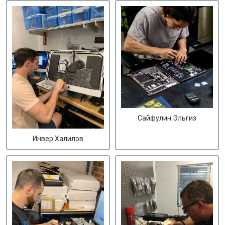
Сайфулин Эльгиз
Инвер Халилов