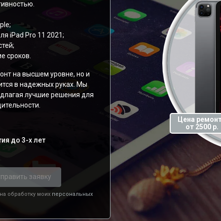
тивностью.
ple;
я iPad Pro 11 2021;
тей;
е сроков.
онт на высшем уровне, но и
ится в надежных руках. Мы
редлагая лучшие решения для
ительности.
Цена ремон
от 2500 р.
ия до 3-х лет
править заявку
 на обработку моих
персональных