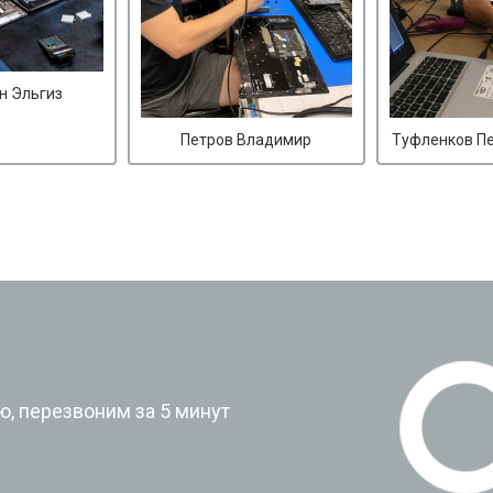
н Эльгиз
Петров Владимир
Туфленков П
?
, перезвоним за 5 минут