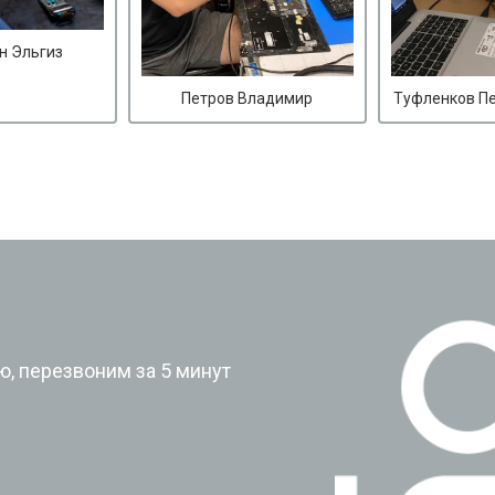
н Эльгиз
Петров Владимир
Туфленков П
?
, перезвоним за 5 минут