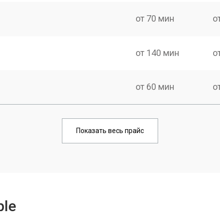
от 70 мин
о
от 140 мин
о
от 60 мин
о
от 100 мин
о
Показать весь прайс
от 70 мин
о
от 100 мин
о
ple