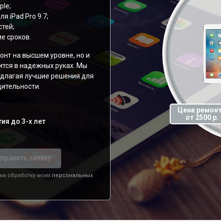
ple;
 iPad Pro 9.7;
тей;
е сроков.
онт на высшем уровне, но и
ится в надежных руках. Мы
редлагая лучшие решения для
ительности.
Цена ремон
от 2500 р.
ия до 3-х лет
править заявку
 на обработку моих
персональных