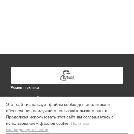
Ремонт техники
ВЫБЕРИ СВОЙ ГОРОД
Этот сайт использует файлы cookie для аналитики и
Ремонт Time Capsule 2TB (ME177RU-A) в
Москве
обеспечения наилучшего пользовательского опыта.
Ремонт Time Capsule 2TB (ME177RU-A) в
Краснодаре
Продолжая использовать этот сайт, вы соглашаетесь с
Ремонт Time Capsule 2TB (ME177RU-A) в
Ростове-на-Дону
использованием файлов cookie.
Политика
конфиденциальности
Ремонт Time Capsule 2TB (ME177RU-A) в
Нижнем