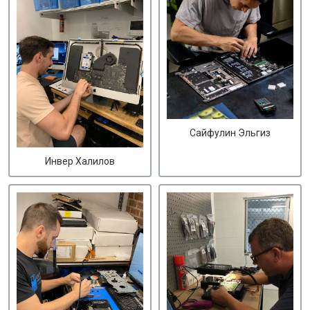
Сайфулин Эльгиз
Инвер Халилов