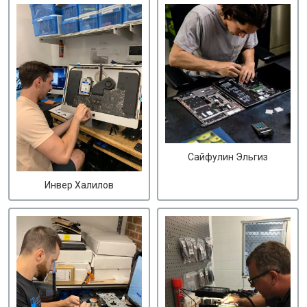
Сайфулин Эльгиз
Инвер Халилов