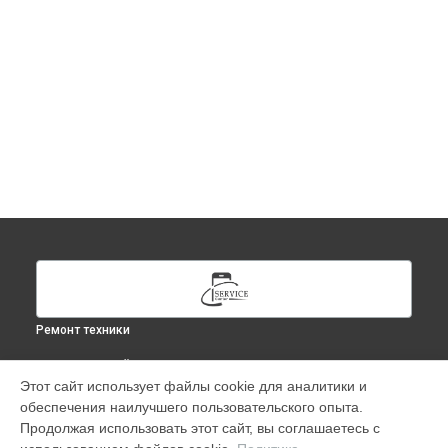
Ремонт техники
ВЫБЕРИ СВОЙ ГОРОД
Этот сайт использует файлы cookie для аналитики и
Ремонт Apple Watch Series 8 41mm в
Москве
обеспечения наилучшего пользовательского опыта.
Ремонт Apple Watch Series 8 41mm в
Краснодаре
Продолжая использовать этот сайт, вы соглашаетесь с
Ремонт Apple Watch Series 8 41mm в
Ростове-на-Дону