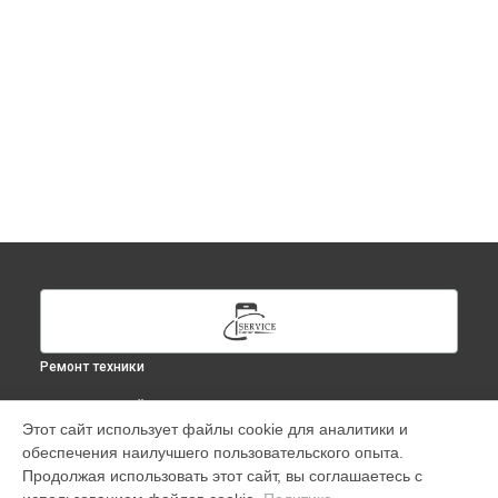
Ремонт техники
ВЫБЕРИ СВОЙ ГОРОД
Этот сайт использует файлы cookie для аналитики и
Ремонт Apple Watch Series 9 41 mm в
Москве
обеспечения наилучшего пользовательского опыта.
Ремонт Apple Watch Series 9 41 mm в
Краснодаре
Продолжая использовать этот сайт, вы соглашаетесь с
Ремонт Apple Watch Series 9 41 mm в
Ростове-на-Дону