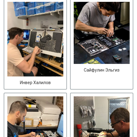
Сайфулин Эльгиз
Инвер Халилов