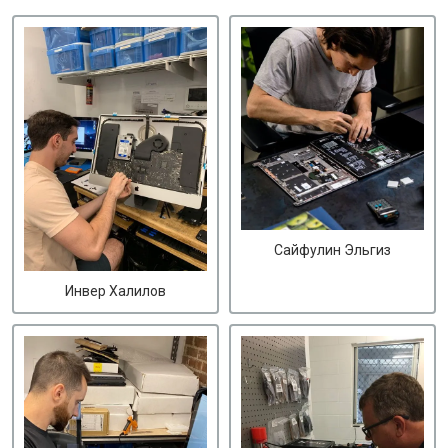
Сайфулин Эльгиз
Инвер Халилов